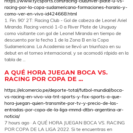
https://www.tycsports.com/racing-club/river-plate-u-vs-
racing-por-la-copa-sudamericana-formaciones-horario-y-
como-ver-en-vivo-id424668.html
1. Fin. 90' 2T: Racing Club - Gol de cabeza de Leonel Ariel
Miranda. Racing venció 1-0 a River Plate de Uruguay
como visitante con gol de Leonel Miranda en tiempo de
descuento por la fecha 1 de la Zona B en la Copa
Sudamericana. La Academia se llevó un triunfazo en su
debut en el torneo internacional, y se acomodó rápido en la
tabla de ...
A QUÉ HORA JUEGAN BOCA VS.
RACING POR COPA DE …
https://elcomercio.pe/deporte-total/futbol-mundial/boca-
vs-racing-en-vivo-via-tnt-sports-y-fox-sports-a-que-
hora-juegan-quien-transmite-por-tv-y-precio-de-las-
entradas-por-copa-de-la-liga-rmmd-dtbn-argentina-ar-
noticia/
7 hours ago · A QUÉ HORA JUEGAN BOCA VS. RACING
POR COPA DE LA LIGA 2022. Si te encuentras en