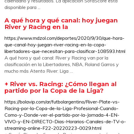
calendario y resultados. La aplicación SofaScore está
disponible para ...
A qué hora y qué canal: hoy juegan
River y Racing en la
https://www.mdzol.com/deportes/2020/9/30/que-hora-
que-canal-hoy-juegan-river-racing-en-la-copa-
libertadores-que-necesitan-para-clasificar-108593.html
A qué hora y qué canal: River y Racing van por la
clasificación en la Libertadores, NBA, Roland Garros y
mucho más Atento River: Liga …
+ River vs. Racing: ¿Cómo llegan al
partido por la Copa de la Liga?
https://bolavip.com/ar/futbolargentino/River-Plate-vs-
Racing-por-la-Copa-de-la-Liga-Profesional-Cuando-
Como-y-Donde-ver-el-partido-por-la-Jornada-4-EN-
VIVO-y-EN-DIRECTO-Dias-Horarios-Canales-de-TV-o-
streaming-online-F22-20220223-0029.html