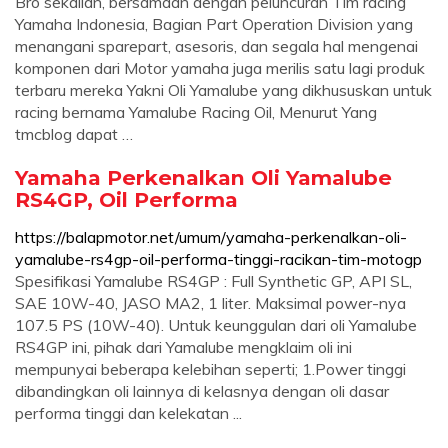
Bro sekalian, bersamaan dengan peluncuran Tim racing
Yamaha Indonesia, Bagian Part Operation Division yang
menangani sparepart, asesoris, dan segala hal mengenai
komponen dari Motor yamaha juga merilis satu lagi produk
terbaru mereka Yakni Oli Yamalube yang dikhususkan untuk
racing bernama Yamalube Racing Oil, Menurut Yang
tmcblog dapat …
Yamaha Perkenalkan Oli Yamalube
RS4GP, Oil Performa
https://balapmotor.net/umum/yamaha-perkenalkan-oli-
yamalube-rs4gp-oil-performa-tinggi-racikan-tim-motogp
Spesifikasi Yamalube RS4GP : Full Synthetic GP, API SL,
SAE 10W-40, JASO MA2, 1 liter. Maksimal power-nya
107.5 PS (10W-40). Untuk keunggulan dari oli Yamalube
RS4GP ini, pihak dari Yamalube mengklaim oli ini
mempunyai beberapa kelebihan seperti; 1.Power tinggi
dibandingkan oli lainnya di kelasnya dengan oli dasar
performa tinggi dan kelekatan ...