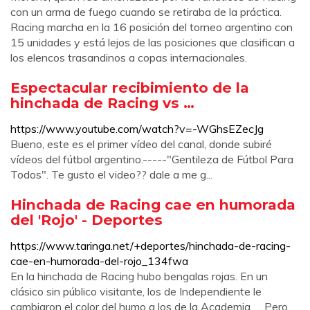
con un arma de fuego cuando se retiraba de la práctica.
Racing marcha en la 16 posición del torneo argentino con
15 unidades y está lejos de las posiciones que clasifican a
los elencos trasandinos a copas internacionales.
Espectacular recibimiento de la
hinchada de Racing vs …
https://www.youtube.com/watch?v=-WGhsEZecJg
Bueno, este es el primer vídeo del canal, donde subiré
vídeos del fútbol argentino.-----"Gentileza de Fútbol Para
Todos". Te gusto el video?? dale a me g...
Hinchada de Racing cae en humorada
del 'Rojo' - Deportes
https://www.taringa.net/+deportes/hinchada-de-racing-
cae-en-humorada-del-rojo_134fwa
En la hinchada de Racing hubo bengalas rojas. En un
clásico sin público visitante, los de Independiente le
cambiaron el color del humo a los de la Academia. ... Pero