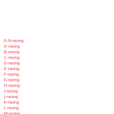
0-9-racing
A-racing
B-racing
C-racing
D-racing
E-racing
F-racing
G-racing
H-racing
I-racing
J-racing
K-racing
L-racing
M-racing