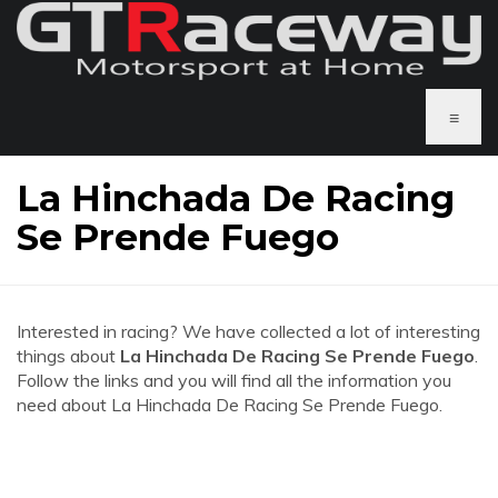
≡
La Hinchada De Racing
Se Prende Fuego
Interested in racing? We have collected a lot of interesting
things about
La Hinchada De Racing Se Prende Fuego
.
Follow the links and you will find all the information you
need about La Hinchada De Racing Se Prende Fuego.