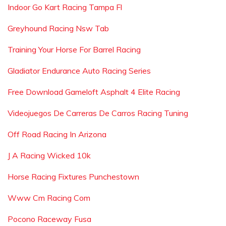
Indoor Go Kart Racing Tampa Fl
Greyhound Racing Nsw Tab
Training Your Horse For Barrel Racing
Gladiator Endurance Auto Racing Series
Free Download Gameloft Asphalt 4 Elite Racing
Videojuegos De Carreras De Carros Racing Tuning
Off Road Racing In Arizona
J A Racing Wicked 10k
Horse Racing Fixtures Punchestown
Www Cm Racing Com
Pocono Raceway Fusa