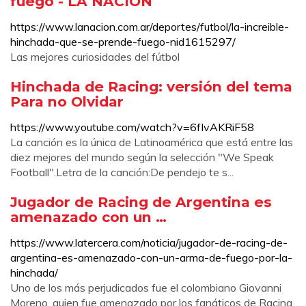
fuego - LA NACION
https://www.lanacion.com.ar/deportes/futbol/la-increible-
hinchada-que-se-prende-fuego-nid1615297/
Las mejores curiosidades del fútbol
Hinchada de Racing: versión del tema
Para no Olvidar
https://www.youtube.com/watch?v=6fIvAKRiF58
La canción es la única de Latinoamérica que está entre las
diez mejores del mundo según la selección "We Speak
Football".Letra de la canción:De pendejo te s...
Jugador de Racing de Argentina es
amenazado con un …
https://www.latercera.com/noticia/jugador-de-racing-de-
argentina-es-amenazado-con-un-arma-de-fuego-por-la-
hinchada/
Uno de los más perjudicados fue el colombiano Giovanni
Moreno, quien fue amenazado por los fanáticos de Racing