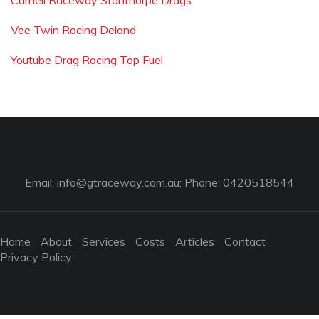
Carnell Raceway Stanthorpe Drags
Vee Twin Racing Deland
Youtube Drag Racing Top Fuel
Email:
info@gtraceway.com.au
; Phone: 0420518544
Home
About
Services
Costs
Articles
Contact
Privacy Policy