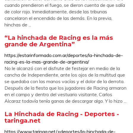
cuando prendieron el fuego, se dieron cuenta de que salía
de color rojo. Inmediatamente, desde las tribunas
cancelaron el encendido de las demás. En la previa,
hinchas de ...
“La hinchada de Racing es la más
grande de Argentina”
https://estarinformado.com.ar/deportes/la-hinchada-de-
racing-es-la-mas-grande-de-argentina/
No le alcanzó con el disfrute de festejar en medio de la
cancha de Independiente, ante los ojos de la multitud que
se quedaba con las manos vacías y el dolor de la derrota.
Después de la fiesta que los jugadores de Racing armaron
en el campo y dentro del vestuario visitante, Carlos
Alcaraz todavía tenía ganas de descargar algo. Y lo hizo ...
La Hinchada de Racing - Deportes -
taringa.net
https://www.taringa.net/+deportes/la-hinchada-de-