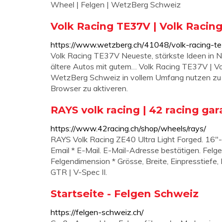
Wheel | Felgen | WetzBerg Schweiz
Volk Racing TE37V | Volk Racin
https://www.wetzberg.ch/41048/volk-racing-t
Volk Racing TE37V Neueste, stärkste Ideen in No
ältere Autos mit gutem… Volk Racing TE37V | 
WetzBerg Schweiz in vollem Umfang nutzen zu k
Browser zu aktiveren.
RAYS volk racing | 42 racing g
https://www.42racing.ch/shop/wheels/rays/
RAYS Volk Racing ZE40 Ultra Light Forged. 16″-
Email * E-Mail. E-Mail-Adresse bestätigen. Fel
Felgendimension * Grösse, Breite, Einpresstiefe,
GTR | V-Spec II.
Startseite - Felgen Schweiz
https://felgen-schweiz.ch/