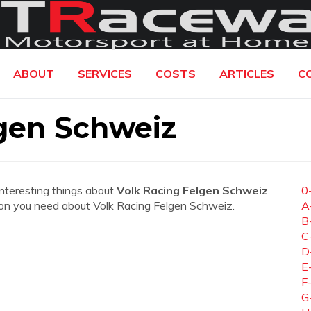
ABOUT
SERVICES
COSTS
ARTICLES
C
lgen Schweiz
interesting things about
Volk Racing Felgen Schweiz
.
0
ation you need about Volk Racing Felgen Schweiz.
A
B
C
D
E
F
G