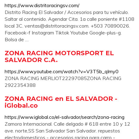
https://www.distritoracingsv.com/
Distrito Racing El Salvador / Accesorios para tu vehículo.
Saltar al contenido. Agendar Cita. 1a calle poniente #1108
local 3C.
ventas@distritoracingsv.com
. +503 70890026.
Facebook-f Instagram Tiktok Youtube Google-plus-g.
Bolsa de …
ZONA RACING MOTORSPORT EL
SALVADOR C.A.
https://www.youtube.com/watch?v=V3T5b_qImy0
ZONA RACING MERLIOT22297085ZONA RACING
2922354388
ZONA RACING en EL SALVADOR -
iGlobal.co
https://www.iglobal.co/el-salvador/search/zona-racing
Zamora Internacional. Calle delgado # 618 entre 10 y 12
ave. norte,SS San Salvador San Salvador. repuestos
electrodomesticos - accesorios racing para carro -